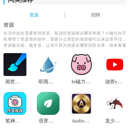
资源
招聘
资源
生活中处处需要查找资源，那这些资源都从哪里来呢？小编为你手
机整理了资源类的软件，需要什么类型的资源都可以来这里寻找，
资源最全面、最专业，让你不再为资源去哪里找而头疼，快来看看
都有哪些资源是你所需要的呢！
《小蓝本企业查询app》软件介绍：
1.各个行业的企业数据都能够轻松看到，将会看到农，
林，牧，渔业，采矿业等行业信息。
画世界pro笔刷素材
听雨游戏厅2免费版
bt磁力猪搜索引擎
油管youtube中文版
2.能够在软件中发布
招聘
信息，一些企业的产品信息也会
自软件中展示。
3.只要搜索企业相关信息，都能够看到企业相关简介和公
笔神作文批改
语芽英语
Audiophiles
龙少软件库安卓版
告研报数据。