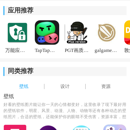
质尽显无瑕之美。
应用推荐
4、允许用户免费下载所有的壁纸，能够随时使用自己喜
欢的壁纸来装饰桌面。
万能应用隐藏
TapTap国际版2026
PGT画质助手旧版
galgame游戏盒子2026
同类推荐
壁纸
设计
资源
壁纸
好看的壁纸图片能让你一天的心情都变好，这里收录了现下最好用
的壁纸软件，明星、风景、动漫、人物、动物等还有各种动态的壁
纸照片，合适的壁纸，还能保护你的眼睛不受伤害，资源丰富，想
换就换。