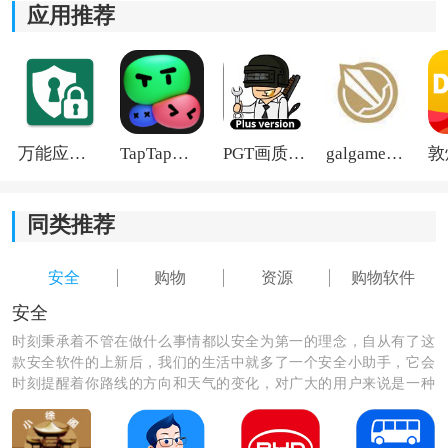
质量的商品，为用户提供安全保障。
应用推荐
*提供7天售后服务，在购买商品后可以享受到售后保障，
让用户购物更放心。
万能应用隐藏
TapTap国际版2026
PGT画质助手旧版
galgame游戏盒子2026
同类推荐
安全
购物
资源
购物软件
安全
时刻秉承着不管在做什么事情都以安全为第一的理念，自从有了这
款安全软件的上新后，我们的生活中就多了一个安全小助手，它会
时刻提醒着你路线的方向和天气的变化，对广大的用户来说是一种
非常实用的app软件，让我们快来安装它，为我们的生活多一份保
障吧。