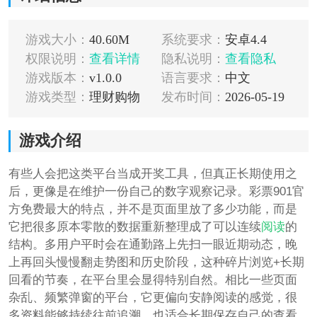
游戏大小：
40.60M
系统要求：
安卓4.4
权限说明：
查看详情
隐私说明：
查看隐私
游戏版本：
v1.0.0
语言要求：
中文
游戏类型：
理财购物
发布时间：
2026-05-19
游戏介绍
有些人会把这类平台当成开奖工具，但真正长期使用之
后，更像是在维护一份自己的数字观察记录。彩票901官
方免费最大的特点，并不是页面里放了多少功能，而是
它把很多原本零散的数据重新整理成了可以连续
阅读
的
结构。多用户平时会在通勤路上先扫一眼近期动态，晚
上再回头慢慢翻走势图和历史阶段，这种碎片浏览+长期
回看的节奏，在平台里会显得特别自然。相比一些页面
杂乱、频繁弹窗的平台，它更偏向安静阅读的感觉，很
多资料能够持续往前追溯，也适合长期保存自己的查看