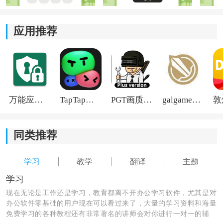
小学古诗大全软件特色：
应用推荐
1、当用户学会某个古诗词之后，还可以在软件当中进行
默写。
2、强大的译文功能可以将每一个古诗词进行精准
翻译
。
3、用户觉得学生的学习效果不够明显的话，就可以使用
万能应用隐藏
TapTap国际版2026
PGT画质助手旧版
galgame游戏盒子2026
古诗词来测试。
同类推荐
学习
教学
翻译
主题
学习
现在无论是工作还是学习，教育都离不开办公学习软件，尤其是对
办公软件零基础的用户现在可以看过来了，大量的学习资料和海量
免费学习的各种教程还有非常著名的讲师会对你进行一对一的辅