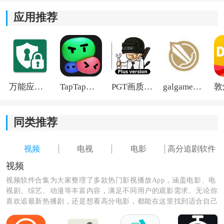
新视觉软件特色：
应用推荐
1、每一个影视作品都有属于自己的分类，用户可按照分
类进行选择。
2、想要获得大屏观影体验时，就可以将影片进行投屏。
3、强大的私人专属频道，可以给用户推荐更加符合我们
万能应用隐藏
TapTap国际版2026
PGT画质助手旧版
galgame游戏盒子2026
口味的影片。
同类推荐
视频
电视
电影
高分追剧软件
视频
视频软件合集为大家整理了多款热门影视播放App，涵盖电影、电
视剧、综艺、动漫等丰富内容，满足不同用户的观影需求。无论你
喜欢追最新热播剧，还是想看高分电影，都能在这里找到适合自己
的软件。资源更新及时，播放流畅，操作简单，让你随时随地开启
精彩观影时光，轻松告别剧荒。