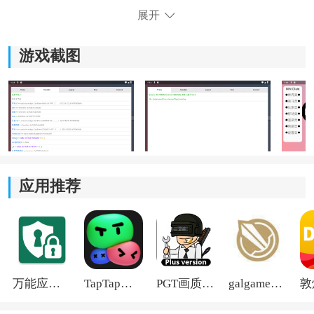
展开
mc赵北制裁盒子免费版app特色
1、功能集中整合设计，把Minecraft相关的工具和常用操
游戏截图
作集中在一个界面里，玩家不需要在多个菜单之间来回
切换，找功能会更直接一些。
2、操作方式比较直观，大部分功能都是点选或切换类
型，不需要复杂设置流程，对新手玩家来说也能比较快
理解怎么使用。
应用推荐
3、内容模块划分清晰，不同功能之间区分明显，比如物
品管理、环境设置等都有独立区域，使用时不容易混
乱。
4、整体偏向轻量化工具定位，重点在于方便玩家日常体
验和基础操作管理，而不是复杂深度功能，适合普通玩
万能应用隐藏
TapTap国际版2026
PGT画质助手旧版
galgame游戏盒子2026
家日常使用。