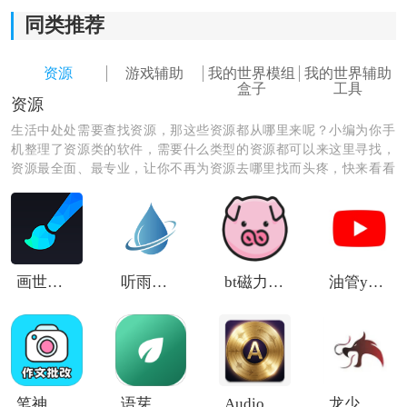
mc赵北制裁盒子免费版怎么用
同类推荐
1、在物品管理界面中，玩家可以浏览与搜索相关内容
资
源
，整体以图标方式进行展示，方便快速识别与查找所
资源
游戏辅助
我的世界模组
我的世界辅助
需项目。
盒子
工具
资源
生活中处处需要查找资源，那这些资源都从哪里来呢？小编为你手
机整理了资源类的软件，需要什么类型的资源都可以来这里寻找，
资源最全面、最专业，让你不再为资源去哪里找而头疼，快来看看
都有哪些资源是你所需要的呢！
画世界pro笔刷素材
听雨游戏厅2免费版
bt磁力猪搜索引擎
油管youtube中文版
2、进入功能界面后，可以对背包内容进行查看与整理，
并通过相关功能进行基础交互操作，让物品管理更加直
观。
笔神作文批改
语芽英语
Audiophiles
龙少软件库安卓版