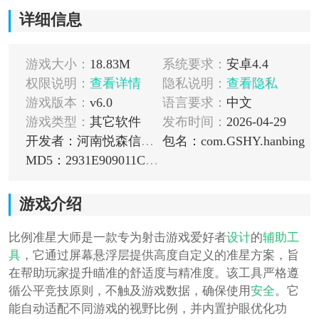
详细信息
游戏大小：
18.83M
系统要求：
安卓4.4
权限说明：
查看详情
隐私说明：
查看隐私
游戏版本：
v6.0
语言要求：
中文
游戏类型：
其它软件
发布时间：
2026-04-29
开发者：河南悦森信息技术有限公司
包名：com.GSHY.hanbing
MD5：2931E909011C13480ED094C96B0FB04A
游戏介绍
比例准星大师是一款专为射击游戏爱好者
设计
的
辅助工
具
，它通过屏幕悬浮层提供高度自定义的准星方案，旨
在帮助玩家提升瞄准的舒适度与精准度。该工具严格遵
循公平竞技原则，不触及游戏数据，确保使用
安全
。它
能自动适配不同游戏的视野比例，并内置护眼优化功