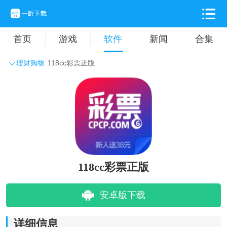
首页
游戏
软件
新闻
合集
理财购物
118cc彩票正版
系统工具
主题壁纸
旅游出行
生活实用
办公学习
拍摄美化
时尚购物
其它软件
118cc彩票正版
安卓版下载
详细信息