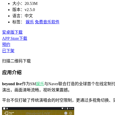
大小：
20.53M
版本：
v2.5.0
语言：
中文
标签：
娱乐
免费音乐软件
安卓版下载
APP Store下载
预约
已下架
扫描二维码下载
应用介绍
beyond live
作为SM
娱乐
与Naver联合打造的全球首个在线
演出，画面清晰流畅，视听效果震撼。
平台不仅打破了传统演唱会的时空限制，更通过多视角切换、