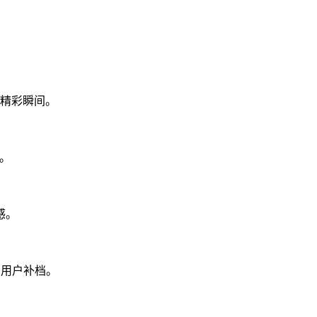
何精彩瞬间。
。
感。
的用户补档。