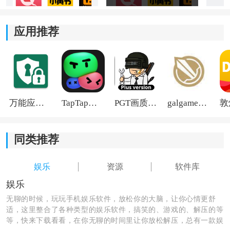
3、社区互动交流：
应用推荐
内置社区板块允许用户分享真实的使用感受与技巧，形
成了一个交流心得、互助解答的活跃空间，让选择更有
参考。
APPenjoy软件库使用方法
万能应用隐藏
TapTap国际版2026
PGT画质助手旧版
galgame游戏盒子2026
1、在本站下载并安装APPenjoy软件库。
同类推荐
娱乐
资源
软件库
娱乐
无聊的时候，玩玩手机娱乐软件，放松你的大脑，让你心情更舒
适，这里整合了各种类型的娱乐软件，搞笑的、游戏的、解压的等
等，快来下载看看，在你无聊的时间里让你放松解压，总有一款娱