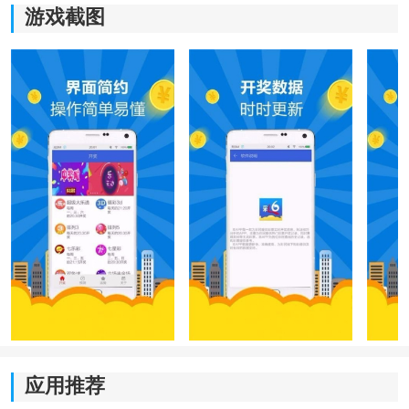
游戏截图
使用说明
1、选择需要使用的彩种专区
进入软件首页后，可根据分类
导航
选择对应的彩票类
型，点击进入即可查看当期信息、玩法介绍及相关数
据。若平时经常浏览某个彩种，也可以将其加入首页快
捷入口，方便后续直接打开。
2、查看开奖资料与历史数据
进入彩种页面后，可切换到开奖结果、历史开奖、号码
应用推荐
统计或走势分析等栏目，根据需要查看不同时间段的数