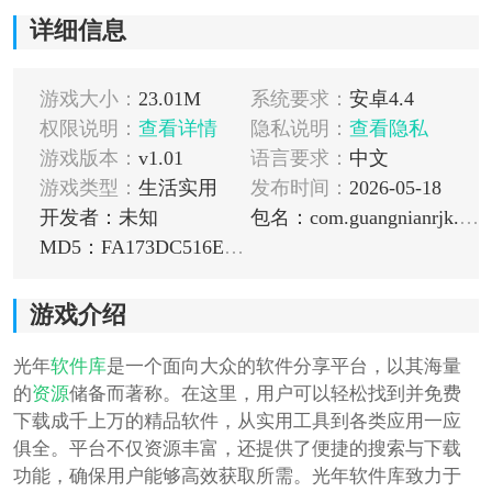
详细信息
游戏大小：
23.01M
系统要求：
安卓4.4
权限说明：
查看详情
隐私说明：
查看隐私
游戏版本：
v1.01
语言要求：
中文
游戏类型：
生活实用
发布时间：
2026-05-18
开发者：未知
包名：com.guangnianrjk.app
MD5：FA173DC516EFA2F02F30382052F9D804
游戏介绍
光年
软件库
是一个面向大众的软件分享平台，以其海量
的
资源
储备而著称。在这里，用户可以轻松找到并免费
下载成千上万的精品软件，从实用工具到各类应用一应
俱全。平台不仅资源丰富，还提供了便捷的搜索与下载
功能，确保用户能够高效获取所需。光年软件库致力于