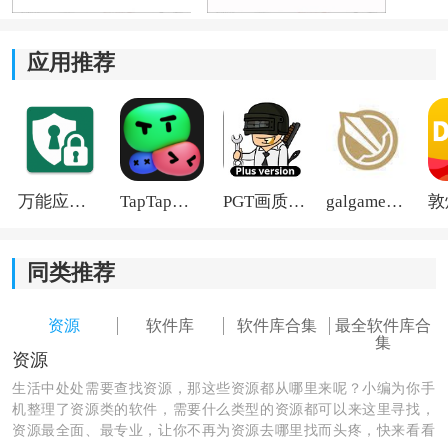
平台汇集了海量的软件与应用，覆盖各种类别，能够满
足绝大多数用户的日常需求与探索欲望。
应用推荐
2、高效搜索：
内置强大的搜索工具，用户只需输入关键词即可快速定
位目标软件，省去繁琐的查找过程。
万能应用隐藏
TapTap国际版2026
PGT画质助手旧版
galgame游戏盒子2026
3、免费下载与分享：
所有资源均支持免费下载，用户还可以将自己发现的优
同类推荐
质软件分享给他人，构建共享
社区
。
资源
软件库
软件库合集
最全软件库合
4、双渠道下载：
集
资源
提供外部与内置两种下载方式，用户可以根据自身网络
生活中处处需要查找资源，那这些资源都从哪里来呢？小编为你手
环境与偏好灵活选择，提升下载成功率。
机整理了资源类的软件，需要什么类型的资源都可以来这里寻找，
资源最全面、最专业，让你不再为资源去哪里找而头疼，快来看看