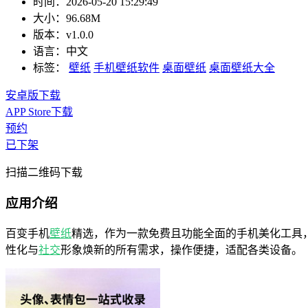
时间：
2026-05-20 15:29:49
大小：
96.68M
版本：
v1.0.0
语言：
中文
标签：
壁纸
手机壁纸软件
桌面壁纸
桌面壁纸大全
安卓版下载
APP Store下载
预约
已下架
扫描二维码下载
应用介绍
百变手机
壁纸
精选，作为一款免费且功能全面的手机美化工具
性化与
社交
形象焕新的所有需求，操作便捷，适配各类设备。