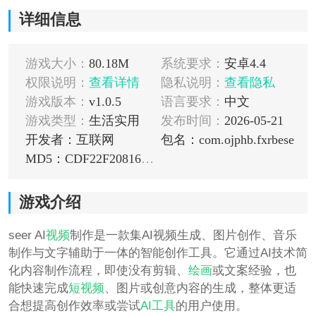
详细信息
游戏大小：
80.18M
系统要求：
安卓4.4
权限说明：
查看详情
隐私说明：
查看隐私
游戏版本：
v1.0.5
语言要求：
中文
游戏类型：
生活实用
发布时间：
2026-05-21
开发者：互联网
包名：com.ojphb.fxrbese
MD5：CDF22F20816DEA8797A8E240C48E174E
游戏介绍
seer AI
视频
制作是一款集AI视频生成、图片创作、音乐
制作与文字辅助于一体的智能创作工具。它通过AI技术简
化内容制作流程，即使没有剪辑、
绘画
或文案经验，也
能快速完成
短视频
、图片或创意内容的生成，整体更适
合想提高创作效率或尝试
AI工具
的用户使用。