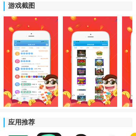
游戏截图
推荐理由
1、界面优化：
新版重新调整了首页内容结构，将用户常
用的资料入口放在更加显眼的位置，减少查找时间，提
高日常浏览效率。
2、运行更稳定：
针对部分机型进行了兼容优化，即使长
时间浏览图表或切换栏目，也能够保持较为流畅的运行
应用推荐
状态。