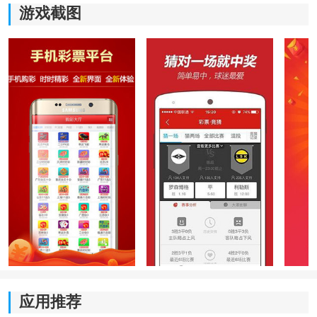
游戏截图
软件亮点
1、试机号页面顶部设置动态
倒计时
区域，用户进入后即
可查看距离下一阶段更新剩余时间，很多高频提醒内容
会同步显示到首页重点区域，方便快速掌握近期变化节
奏。
2、平台内置试机号形态分析工具，会根据近期数据变化
自动整理不同阶段的形态结构，并通过图标和统计区域
重新展示，让很多复杂内容更加容易阅读。
3、页面支持纯文字极简阅读模式，开启后会自动隐藏部
分动画和复杂图表，仅保留核心数据与重点统计区域，
应用推荐
更适合长时间连续查看资料。