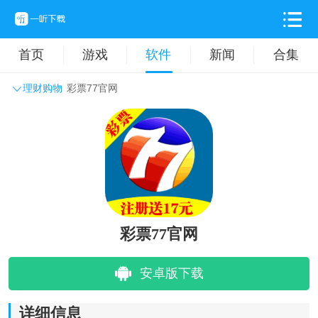
首页
游戏
软件
新闻
合集
理财购物
彩票77官网
系统工具
主题壁纸
旅游出行
生活实用
办公学习
拍摄美化
时尚购物
其它软件
彩票77官网
安卓版下载
详细信息