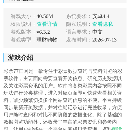
游戏大小：
40.50M
系统要求：
安卓4.4
权限说明：
查看详情
隐私说明：
查看隐私
游戏版本：
v6.3.2
语言要求：
中文
游戏类型：
理财购物
发布时间：
2026-07-13
游戏介绍
彩票77官网是一款专注于彩票数据查询与资料浏览的彩
票软件，主要面向需要查看开奖信息、研究历史数据以
及关注彩票资讯的用户。软件将各类彩票内容按照不同
玩法进行分类整理，进入对应页面即可快速查看相关资
料，减少频繁切换多个网站查询信息的不便。平台持续
同步最新开奖数据，并对往期记录进行完整收录，方便
用户随时查阅和对比不同阶段的数据变化。除了基础的
数据浏览功能外，还收录了丰富的彩票资讯和参考内
容，让用户能够在一个平台内完成日常查询、资料
阅读