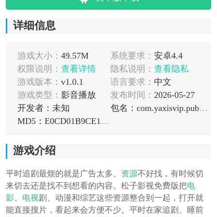
详细信息
游戏大小：
49.57M
系统要求：
安卓4.4
权限说明：
查看详情
隐私说明：
查看隐私
游戏版本：
v1.0.1
语言要求：
中文
游戏类型：
影音播放
发布时间：
2026-05-27
开发者：未知
包名：com.yaxisvip.pubgtool.iue
MD5：E0CD01B9CE147AE33D1BF94452514253
游戏介绍
平时追剧最烦的就是广告太多、
资源
不好找，有时候切
来切去还是找不到想看的内容。松子影视免费版把
电
影
、
电视
剧、动漫和综艺这些资源整合到一起，打开就
能直接搜片，看起来会方便不少。平时在家追剧、睡前