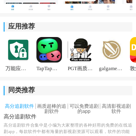
没有网络或者出门在外时，也能继续观看，不容易被网
络影响体验。
应用推荐
3、一键投屏：
播放时支持投屏到电视或其他大屏设备。
和家人一起看电影或者追剧时，大屏观看体验会更舒
万能应用隐藏
TapTap国际版2026
PGT画质助手旧版
galgame游戏盒子2026
服。
4、快捷搜索：
同类推荐
输入片名、演员或关键词后，能更快找到目标影片。
高分追剧软件
画质超棒的追
可以免费追剧
高清影视追剧
剧软件
的app
软件
省去来回翻分类的时间。
高分追剧软件
高分追剧软件合集中是小编为大家整理的各种好用的免费的在线追
剧app，每款软件中都有海量的影视剧资源可以观看，软件的功能