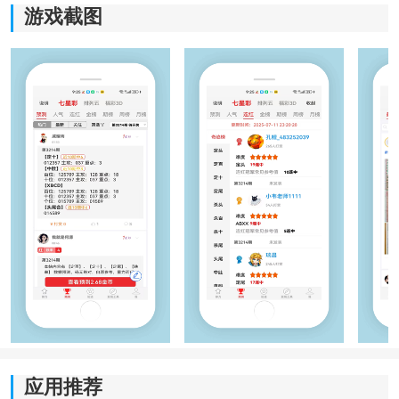
游戏截图
软件特色
1、平台会把不同来源的数据重新归档整理，包括近期走
势、历史阶段以及区间变化等内容。长期浏览时，很多
原本零散的信息会形成较清晰的连续结构。
2、页面布局会按照高频阅读区域重新排列，很多常看的
走势图与阶段数据都会优先展示，减少反复查找入口的
时间。
3、分类逻辑会把不同类型的内容分别整理，包括冷热统
应用推荐