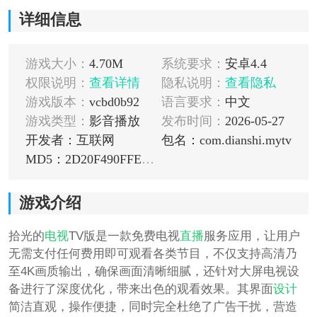
详细信息
游戏大小：
4.70M
系统要求：
安卓4.4
权限说明：
查看详情
隐私说明：
查看隐私
游戏版本：
vcbd0b92
语言要求：
中文
游戏类型：
影音播放
发布时间：
2026-05-27
开发者：互联网
包名：com.dianshi.mytv
MD5：2D20F490FFEEA79EA47D38D987A0086E
游戏介绍
拾光的
电视
TV版是一款免费电视
直播
服务应用，让用户
无需支付任何费用即可观看各类节目，不仅支持高清乃
至4K画质输出，确保画面清晰细腻，还针对大屏电视设
备进行了深度优化，带来出色的观看效果。其界面
设计
简洁直观，操作便捷，同时完全杜绝了广告干扰，营造