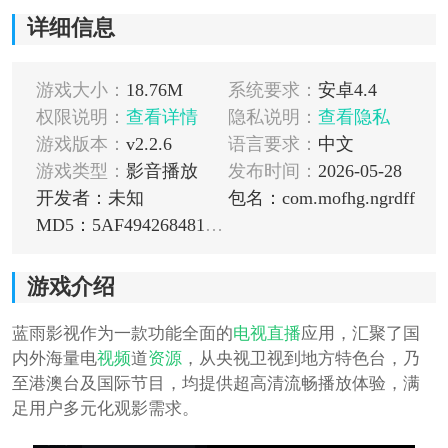
详细信息
游戏大小：
18.76M
系统要求：
安卓4.4
权限说明：
查看详情
隐私说明：
查看隐私
游戏版本：
v2.2.6
语言要求：
中文
游戏类型：
影音播放
发布时间：
2026-05-28
开发者：未知
包名：com.mofhg.ngrdff
MD5：5AF494268481DAE0353217BD39AD6063
游戏介绍
蓝雨影视作为一款功能全面的
电视
直播
应用，汇聚了国
内外海量电
视频
道
资源
，从央视卫视到地方特色台，乃
至港澳台及国际节目，均提供超高清流畅播放体验，满
足用户多元化观影需求。