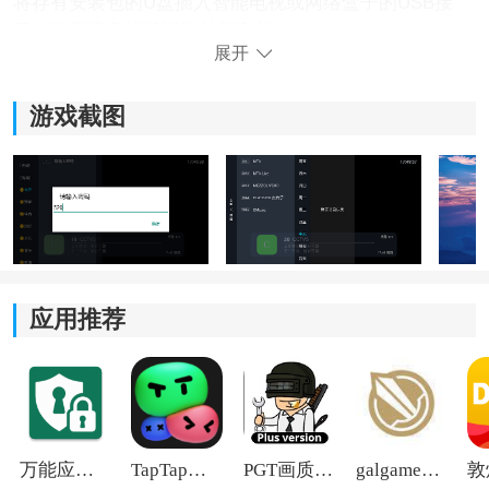
将存有安装包的U盘插入智能电视或网络盒子的USB接
口，确保设备能够识别外部存储。
展开
步骤三、完成安装操作：
游戏截图
在电视端打开文件管理器，找到APK文件并点击安装，根
据提示允许安装未知来源应用即可。
应用推荐
万能应用隐藏
TapTap国际版2026
PGT画质助手旧版
galgame游戏盒子2026
软件核心功能