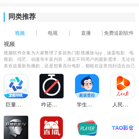
1、全频道高清直播：同步播出央视、各大卫视及地方台
高清信号，画质清晰稳定。
同类推荐
2、自定义节目源管理：支持用户自行添加个性化直播
视频
电视
直播
免费追剧软件
源，拓展观看边界，自由度极高。
视频
3、智能观看记录：自动记忆常看频道，结合收藏夹功
视频软件合集为大家整理了多款热门影视播放App，涵盖电影、电
视剧、综艺、动漫等丰富内容，满足不同用户的观影需求。无论你
能，下次观看一键直达，省时省心。
喜欢追最新热播剧，还是想看高分电影，都能在这里找到适合自己
的软件。资源更新及时，播放流畅，操作简单，让你随时随地开启
4、多类型内容集成：不仅限于直播，还聚合最新影视
精彩观影时光，轻松告别剧荒。
剧、热门综艺、纪录片等点播资源。
5、播放体验优化：具备清晰度切换、全屏模式、后台播
巨量百应手机
咋还在刷
学生手机管理
人民日报视界客户端
放等实用功能，提升操作便捷性。