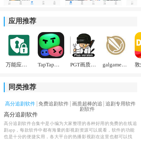
3、智能一键搜索：
搜索功能响应速度快，输入影片名称或者关键词后，能
应用推荐
够更快找到目标内容。
4、多画质自由选：
支持多档画质调整，可根据网络情况和设备表现自由切
万能应用隐藏
TapTap国际版2026
PGT画质助手旧版
galgame游戏盒子2026
换，观看体验更灵活。
同类推荐
高分追剧软件
免费追剧软件
画质超棒的追
追剧专用软件
剧软件
高分追剧软件
高分追剧软件合集中是小编为大家整理的各种好用的免费的在线追
剧app，每款软件中都有海量的影视剧资源可以观看，软件的功能
也是十分的便捷实用，各大平台的热播影视剧在这里也都可以找