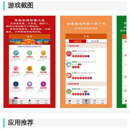
游戏截图
首次打开后，可以先浏览首页各个功能入口，了解不同
内容对应的位置和分类。熟悉整体布局后，再进入自己
感兴趣的页面，后续查找资料会更加方便，也能够减少
重复操作。
2、利用分类入口快速进入目标页面
根据需要选择对应的内容分类，进入后可直接浏览相关
资料，不必逐个页面查找。不同内容均按照类别进行了
整理，能够帮助快速定位所需信息，提高日常浏览效
率。
3、结合多个页面获取完整内容
浏览过程中可根据
阅读
需求切换不同页面，将多个栏目
内容结合查看。通过不同页面之间的相互补充，可以更
应用推荐
加全面地了解相关信息，阅读过程也更加连贯。