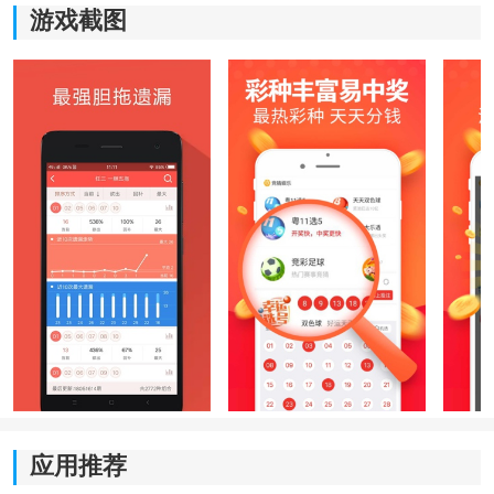
游戏截图
全民彩票旧版2.0.2.1版本特色
1、延续经典界面设计，首页布局与功能入口基本保持旧
版本风格。
2、常用的数据查询功能完整保留，历史开奖和相关统计
内容浏览更加方便。
3、整体运行比较稳定，占用空间较小，普通安卓设备也
能流畅使用。
4、页面没有过多复杂模块，查看不同栏目时操作更加直
接。
5、适合喜欢旧版界面和传统操作方式的用户继续使用。
应用推荐
为什么还有人使用全民彩票旧版2.0.2.1