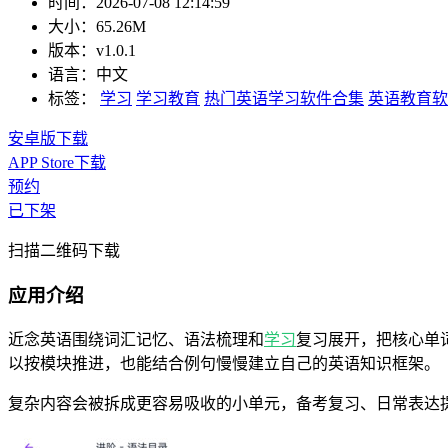
时间：
2026-07-08 12:14:59
大小：
65.26M
版本：
v1.0.1
语言：
中文
标签：
学习
学习教育
热门英语学习软件合集
英语教育软
安卓版下载
APP Store下载
预约
已下架
扫描二维码下载
应用介绍
近念英语围绕词汇记忆、语法梳理和
学习
复习展开，把核心单
以按模块推进，也能结合例句慢慢建立自己的英语知识框架。
复杂内容会被拆成更容易吸收的小单元，备考复习、日常表达