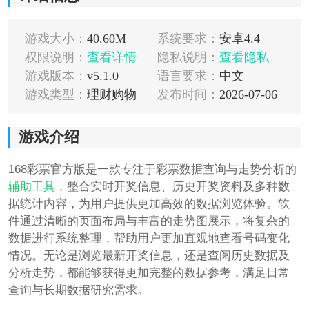
游戏大小：
40.60M
系统要求：
安卓4.4
权限说明：
查看详情
隐私说明：
查看隐私
游戏版本：
v5.1.0
语言要求：
中文
游戏类型：
理财购物
发布时间：
2026-07-06
游戏介绍
168彩票官方版是一款专注于彩票数据查询与走势分析的
辅助工具
，整合实时开奖信息、历史开奖资料及多种数
据统计内容，为用户提供更加高效的数据浏览体验。软
件通过清晰的页面布局与丰富的走势图展示，将复杂的
数据进行系统整理，帮助用户更加直观地查看号码变化
情况。无论是浏览最新开奖信息，还是查阅历史数据及
分析走势，都能够获得更加完整的数据参考，满足日常
查询与长期数据研究需求。