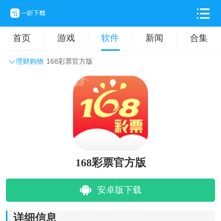
首页
游戏
软件
新闻
合集
理财购物
168彩票官方版
系统工具
主题壁纸
旅游出行
生活实用
办公学习
拍摄美化
时尚购物
其它软件
168彩票官方版
安卓版下载
详细信息