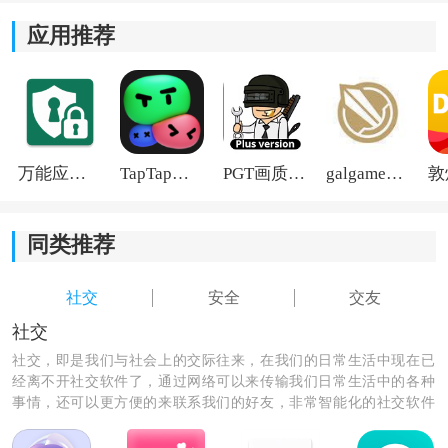
应用推荐
进入个人主页后创建答题内容，别人想和你聊天必须先
完成答题。
3、浏览推荐用户
系统会根据兴趣与亮眼度推荐可能匹配的人，可进行查
万能应用隐藏
TapTap国际版2026
PGT画质助手旧版
galgame游戏盒子2026
看与互动。
4、开启喜欢或偷偷关注
同类推荐
遇到心动对象可以直接喜欢，也可以选择偷偷关注等待
社交
安全
交友
双向匹配。
社交
社交，即是我们与社会上的交际往来，在我们的日常生活中现在已
《Lucky》软件亮点：
经离不开社交软件了，通过网络可以来传输我们日常生活中的各种
1.每个人都需要上传他们的真实个人资料图片和身份，我
事情，还可以更方便的来联系我们的好友，非常智能化的社交软件
们努力创造一个更真实的交友环境；
平台为我们的生活提供了极大的便利性，让我们一起参与到网络世
界里吧。