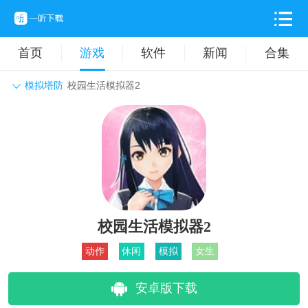
首页
游戏
软件
新闻
合集
模拟塔防
校园生活模拟器2
角色扮演
动作格斗
休闲益智
枪战射击
战争策略
卡牌对战
音乐舞蹈
模拟塔防
体育竞技
挂机养成
校园生活模拟器2
动作
休闲
模拟
女生
安卓版下载