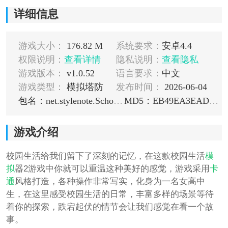
详细信息
游戏大小：
176.82 M
系统要求：
安卓4.4
权限说明：
查看详情
隐私说明：
查看隐私
游戏版本：
v1.0.52
语言要求：
中文
游戏类型：
模拟塔防
发布时间：
2026-06-04
包名：net.stylenote.SchoolOutSimulator2
MD5：EB49EA3EAD1983A998067A18F44E1295
游戏介绍
校园生活给我们留下了深刻的记忆，在这款校园生活
模
拟
器2游戏中你就可以重温这种美好的感觉，游戏采用
卡
通
风格打造，各种操作非常写实，化身为一名女高中
生，在这里感受校园生活的日常，丰富多样的场景等待
着你的探索，跌宕起伏的情节会让我们感觉在看一个故
事。