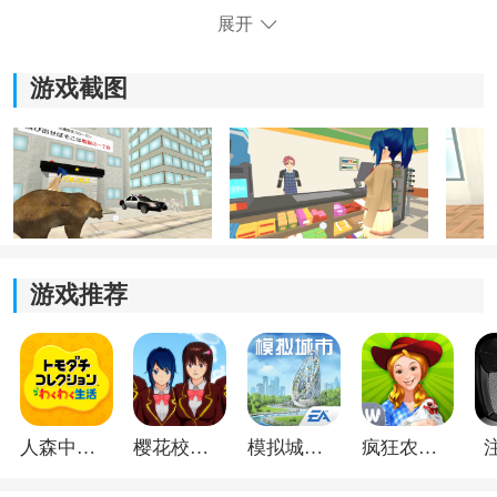
3.游戏不仅情节丰富，而且各种
挑战
模式也可以为您带来
展开
新的惊喜。
4.模拟各种活动，参加学校俱乐部以开始更多有趣的
冒
游戏截图
险
。
游戏推荐
《校园生活模拟器2》游戏优势：
人森中文版
樱花校园模拟器1.048.00中文版
模拟城市我是巿长联机版
疯狂农场3美国派19
1.广阔的游戏地图和丰富的游戏场景，您可以控制高中女
生在这些场景中移动。