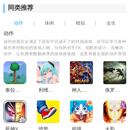
同类推荐
2.高度还原高中生的生活。每个人都可以在这里体验高中
生的日常生活。
动作
休闲
模拟
女生
动作
3.丰富而极其休闲的社交游戏玩法，当然，女孩在游戏中
的所有动作均由玩家自己决定。
动作游戏完全满足了现实中完成不了的对战游戏，你可以学习各种
操作来控制你的游戏人物，与你的对手PK，炫酷的设计，流畅的
动作，让你拥有酣畅淋漓的游戏体验感。这里有最全面的动作类游
戏，喜欢的朋友们赶紧来体验吧！
泰拉瑞亚灾厄
利维坦协议奥德赛
神人大乱斗
侏罗纪冲突中文版
《校园生活模拟器2》怎么调中文：
死神VS火影绊DHOT改
愤怒的脚3D中文版
超级肌肉猫
火影忍者体验服免费版