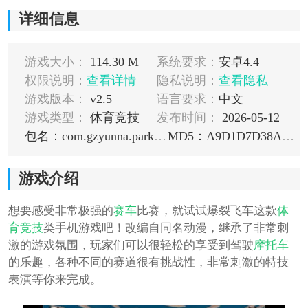
详细信息
游戏大小：
114.30 M
系统要求：
安卓4.4
权限说明：
查看详情
隐私说明：
查看隐私
游戏版本：
v2.5
语言要求：
中文
游戏类型：
体育竞技
发布时间：
2026-05-12
包名：com.gzyunna.parkour
MD5：A9D1D7D38A13E840355F71D24E480728
游戏介绍
想要感受非常极强的
赛车
比赛，就试试爆裂飞车这款
体
育
竞技
类手机游戏吧！改编自同名动漫，继承了非常刺
激的游戏氛围，玩家们可以很轻松的享受到驾驶
摩托车
的乐趣，各种不同的赛道很有挑战性，非常刺激的特技
表演等你来完成。