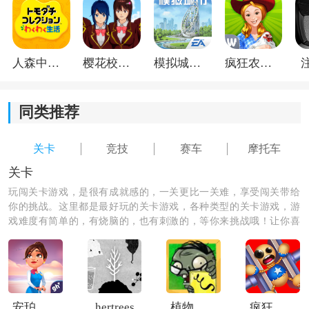
人森中文版
樱花校园模拟器1.048.00中文版
模拟城市我是巿长联机版
疯狂农场3美国派19
同类推荐
关卡
竞技
赛车
摩托车
《爆裂飞车》小编简评：
关卡
爆裂飞车这款手机游戏让玩家们十分喜欢，这里有很多
玩闯关卡游戏，是很有成就感的，一关更比一关难，享受闯关带给
摩托车可以自由选择，这里有海量的关卡等着大家来挑
你的挑战。这里都是最好玩的关卡游戏，各种类型的关卡游戏，游
战，复杂的赛道很有挑战性，可爱卡通的游戏画面让玩
戏难度有简单的，有烧脑的，也有刺激的，等你来挑战哦！让你喜
家们十分喜欢，快来这里和敌人一起同台竞技，不要错
欢闯关，喜欢关卡游戏，满足你的挑战欲。
过。
安珀的空姐梦希望高飞
hertrees
植物大战僵尸XI版
疯狂木偶人3