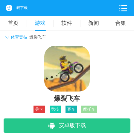
首页
游戏
软件
新闻
合集
体育竞技
爆裂飞车
角色扮演
动作格斗
休闲益智
枪战射击
战争策略
卡牌对战
音乐舞蹈
模拟塔防
体育竞技
挂机养成
爆裂飞车
关卡
竞技
赛车
摩托车
安卓版下载