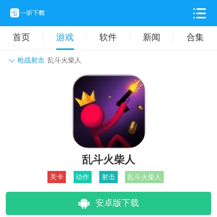
首页
游戏
软件
新闻
合集
枪战射击
乱斗火柴人
角色扮演
动作格斗
休闲益智
枪战射击
战争策略
卡牌对战
音乐舞蹈
模拟塔防
体育竞技
挂机养成
乱斗火柴人
关卡
动作
射击
乱斗火柴人
安卓版下载