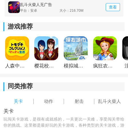
3、支持2-4位玩家本地或在线玩，还可以免费组合战斗模
乱斗火柴人无广告
查看
式体验。
平台：安卓
大小：216.70M
游戏推荐
人森中文版
樱花校园模拟器1.048.00中文版
模拟城市我是巿长联机版
疯狂农场3美国派19
同类推荐
火柴人乱斗中文版怎么玩？
关卡
动作
射击
乱斗火柴人
1、打开火柴人乱斗游戏，点击开始游戏；
关卡
玩闯关卡游戏，是很有成就感的，一关更比一关难，享受闯关带给
你的挑战。这里都是最好玩的关卡游戏，各种类型的关卡游戏，游