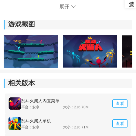
展开
游戏截图
相关版本
《乱斗火柴人》游戏特色：
1、不同的比赛人会有各种不同的战斗效果，但是玩起来
很神奇。
乱斗火柴人内置菜单
查看
平台：安卓
大小：216.70M
2、可以不断提升自己的力量，利用强大的物理破坏能力
乱斗火柴人单机
摧毁所有敌人。
查看
平台：安卓
大小：216.71M