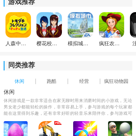
游戏推荐
人森中文版
樱花校园模拟器1.048.00中文版
模拟城市我是巿长联机版
疯狂农场3美国派19
《疯狂动物园2021》游戏亮点:
1.创建自己的动物园，从驯养、饲养到经营，吸引游客赚
同类推荐
取金币。
2.3D卡通像素风，女汉子；真正男人的新“骑马”冒险。
休闲
跑酷
经营
疯狂动物园
休闲
3.创新的操作，精巧的走位+快视，体验前所未有的虐心
休闲游戏是一款非常适合在家无聊时用来消磨时间的小游戏，无论
和刺激。
男女老少都能轻松的操作，非常容易上手，参与游戏的每个玩家都
能在这里得到乐趣，还有非常好听的轻音乐来陪伴你，参与游戏可
以释放缓解自己在生活中和工作之中的压力，绝对是你休闲娱乐时
必备的一款app哦。