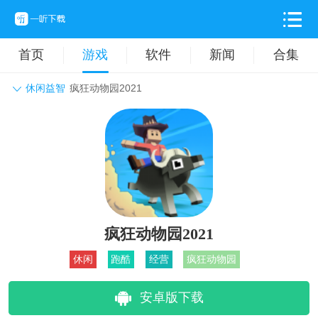
首页
游戏
软件
新闻
合集
休闲益智
疯狂动物园2021
角色扮演
动作格斗
休闲益智
枪战射击
战争策略
卡牌对战
音乐舞蹈
模拟塔防
体育竞技
挂机养成
疯狂动物园2021
休闲
跑酷
经营
疯狂动物园
安卓版下载