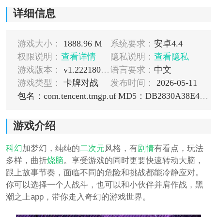
详细信息
游戏大小：
1888.96 M
系统要求：
安卓4.4
权限说明：
查看详情
隐私说明：
查看隐私
游戏版本：
v1.222180.224889
语言要求：
中文
游戏类型：
卡牌对战
发布时间：
2026-05-11
包名：com.tencent.tmgp.uf
MD5：DB2830A38E41BD7913190B0BDA0F8D37
游戏介绍
科幻
加梦幻，纯纯的
二次元
风格，有
剧情
有看点，玩法
多样，曲折
烧脑
。享受游戏的同时更要快速转动大脑，
跟上故事节奏，面临不同的危险和挑战都能冷静应对。
你可以选择一个人战斗，也可以和小伙伴并肩作战，黑
潮之上app，带你走入奇幻的游戏世界。