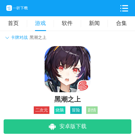
首页
游戏
软件
新闻
合集
卡牌对战
黑潮之上
角色扮演
动作格斗
休闲益智
枪战射击
战争策略
卡牌对战
音乐舞蹈
模拟塔防
体育竞技
挂机养成
黑潮之上
二次元
烧脑
冒险
剧情
安卓版下载