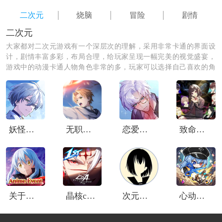
二次元
烧脑
冒险
剧情
二次元
大家都对二次元游戏有一个深层次的理解，采用非常卡通的界面设
计，剧情丰富多彩，布局合理，给玩家呈现一幅完美的视觉盛宴，
游戏中的动漫卡通人物角色非常的多，玩家可以选择自己喜欢的角
色来扮演，进入到二次元世界里面，身临其境的感受二次元世界给
你带来的不一样体验。
妖怪代理人日服
无职转生到了异世界就拿出真本事回响编年史
恋爱费洛蒙汉化版
致命至爱交错狂想DLC
《黑潮之上》游戏亮点：
1.更清晰的操作，还可以展示不同的高科技工艺，让你成
为这里的黑潮;
关于我转生变成史莱姆这档事国际服
晶核coa国际服
次元复苏
心动防线
2.迅速进入新平衡的运作，共同完成新一轮势不可挡的碰
撞;