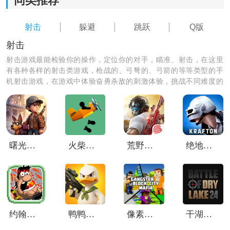
同类推荐
射击
躲避
跳跃
Q版
射击
射击游戏最能检验你的操作，定位你的对手，瞄准、射击，在这里
有各种各样的射击类游戏，枪战的、弓弩的、弓箭的等等类型的手
机射击游戏，在游戏中体验奋勇杀敌的刺激体验，挑战不同难度的
游戏，和你的小伙伴们一起组队玩吧！
《小飞猪》玩法攻略｜新手快速上手思路
整体属于轻操作飞行闯关类型玩法，核心体验在于“飞行
控制 + 节奏躲避 + 场景互动”。刚进入游戏时建议先熟悉
基础移动方式，不要急着追求高难度操作，先把飞行稳
曙光纪元手游
火柴人战机轰炸
荒野行动国际服
绝地求生未来之役测试服
定性练好，会更容易适应后续关卡节奏。
1.基础操作优先练习：刚开始重点放在飞行方向控制和高
度调整，避免频繁冲刺导致失控，保持稳定移动节奏更
重要。
约翰曼波手机版
鸭鸭生存中文版
像素帮派
干湖战役24