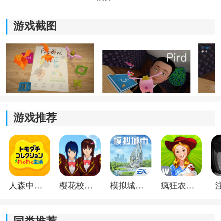
游戏截图
《小飞猪》游戏亮点：
1.独特的控制系统可以提供全新的飞行和射击体验。
游戏推荐
2.在地图模式下，您可以在六个墙壁上分别显示同伴和其
他飞猪的位置和功率分布。
3.两种陀螺仪模式，通过倾斜设备可以提供更精确的拍摄
和更多的自由飞行控制。
人森中文版
樱花校园模拟器1.048.00中文版
模拟城市我是巿长联机版
疯狂农场3美国派19