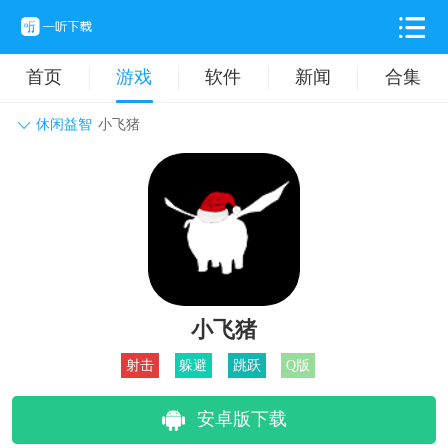
首页
游戏
软件
新闻
合集
休闲益智
小飞猪
角色扮演
动作格斗
休闲益智
枪战射击
战争策略
卡牌对战
音乐舞蹈
模拟塔防
体育竞技
挂机养成
小飞猪
射击
躲避
跳跃
Q版
安卓版下载