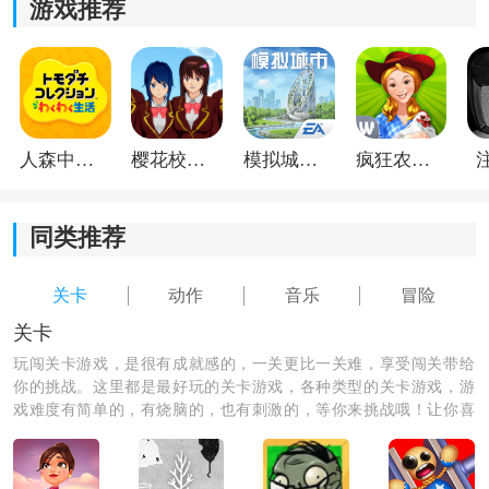
游戏推荐
人森中文版
樱花校园模拟器1.048.00中文版
模拟城市我是巿长联机版
疯狂农场3美国派19
同类推荐
关卡
动作
音乐
冒险
关卡
玩闯关卡游戏，是很有成就感的，一关更比一关难，享受闯关带给
你的挑战。这里都是最好玩的关卡游戏，各种类型的关卡游戏，游
戏难度有简单的，有烧脑的，也有刺激的，等你来挑战哦！让你喜
欢闯关，喜欢关卡游戏，满足你的挑战欲。
《花样滑冰》游戏亮点：