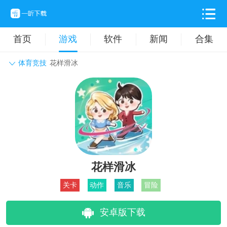
首页
游戏
软件
新闻
合集
体育竞技
花样滑冰
角色扮演
动作格斗
休闲益智
枪战射击
战争策略
卡牌对战
音乐舞蹈
模拟塔防
体育竞技
挂机养成
花样滑冰
关卡
动作
音乐
冒险
安卓版下载