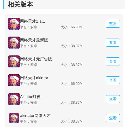
相关版本
定一个明确角色，角色越清晰（例如具体人物或固定IP角
色），AI越容易快速收敛答案。
网络天才1.1.1
查看
平台：安卓
大小：66.90M
4、游戏还有各种排行榜，猜出的越多，排名也就越前。
网络天才最新版
查看
平台：安卓
大小：38.37M
排行榜机制主要依据猜测数量与成功率进行统计，越高
网络天才无广告版
频参与挑战，排名提升越明显，同时也能解锁更多奖励
查看
平台：安卓
大小：38.37M
内容。
网络天才akintor
查看
平台：安卓
大小：66.90M
网络天才如何获得Geniz：
Akintor灯神
查看
平台：安卓
大小：38.37M
1、其他人猜过的对象：过去的6小时内，可以获得
100Gz。
akinator网络天才
查看
平台：安卓
大小：38.37M
2、其他人猜过的对象：大于6个小时以前，可以获得