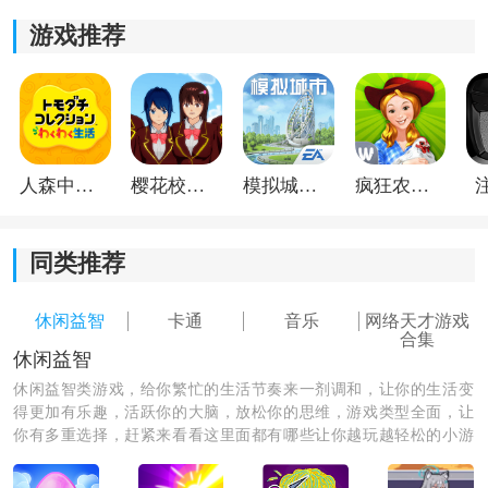
200Gz。
游戏推荐
3、其他人猜过的对象：大于24个小时之前，可以获得
400Gz。
4、其他人猜过的对象：7天之前，可以获得800Gz。
人森中文版
樱花校园模拟器1.048.00中文版
模拟城市我是巿长联机版
疯狂农场3美国派19
5、其他人猜过的对象：1个多月之前，可以获得
1500Gz。
同类推荐
6、其他人猜过的对象：6个多月前，可以获5000Gz。
休闲益智
卡通
音乐
网络天才游戏
7、找到每日挑战的所有角色，可以获得1000Gz。
合集
休闲益智
休闲益智类游戏，给你繁忙的生活节奏来一剂调和，让你的生活变
《网络天才》游戏亮点：
得更加有乐趣，活跃你的大脑，放松你的思维，游戏类型全面，让
1.在线天才游戏中的天才角色可以猜测您的想法，只有几
你有多重选择，赶紧来看看这里面都有哪些让你越玩越轻松的小游
个问题可以猜测您的想法。
戏，一起游玩吧！