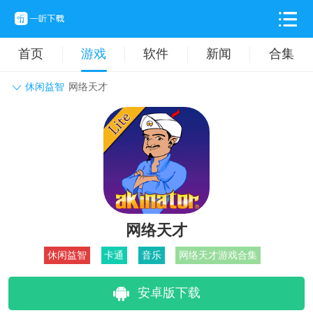
首页
游戏
软件
新闻
合集
休闲益智
网络天才
角色扮演
动作格斗
休闲益智
枪战射击
战争策略
卡牌对战
音乐舞蹈
模拟塔防
体育竞技
挂机养成
网络天才
休闲益智
卡通
音乐
网络天才游戏合集
安卓版下载