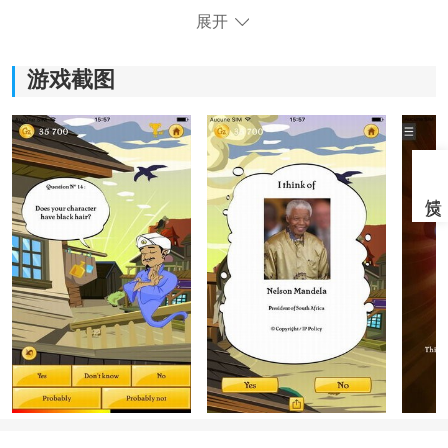
展开
网络天才怎么玩？
游戏截图
1、下载安装好网络天才，运行游戏；
这一步是基础启动流程，进入后会加载主界面，整体界
面较简洁，新手基本可以快速上手，不需要复杂引导。
2、点击左上角设置按钮，可以设置语言；
语言设置是关键步骤，建议优先切换到中文界面，这样
问题理解会更准确，也能避免误判回答。
3、之后想好一个人物，然后就可以开始
挑战
了；
这一阶段是正式开始玩法的核心，玩家需要在脑海中确