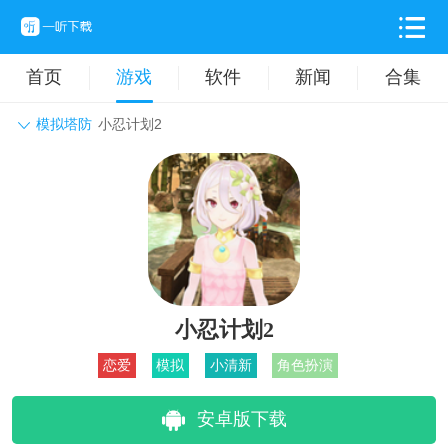
首页
游戏
软件
新闻
合集
模拟塔防
小忍计划2
角色扮演
动作格斗
休闲益智
枪战射击
战争策略
卡牌对战
音乐舞蹈
模拟塔防
体育竞技
挂机养成
小忍计划2
恋爱
模拟
小清新
角色扮演
安卓版下载