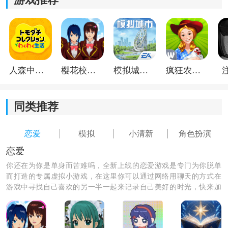
游戏推荐
小忍计划2怎么前往温泉：
1、进入游戏后，在界面左上角点击地图按钮；
人森中文版
樱花校园模拟器1.048.00中文版
模拟城市我是巿长联机版
疯狂农场3美国派19
同类推荐
恋爱
模拟
小清新
角色扮演
恋爱
你还在为你是单身而苦难吗，全新上线的恋爱游戏是专门为你脱单
2、在地图界面中找到温泉位置，点击即可查看路线；
而打造的专属虚拟小游戏，在这里你可以通过网络用聊天的方式在
游戏中寻找自己喜欢的另一半一起来记录自己美好的时光，快来加
入游戏找寻属于你的另一半吧。