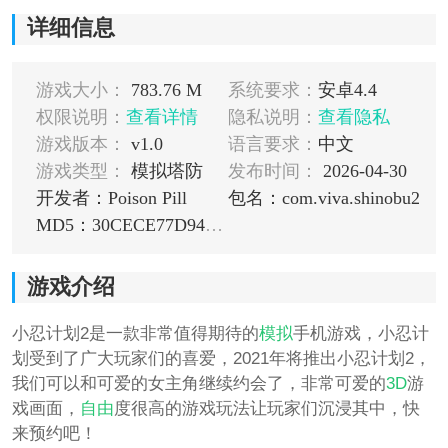
详细信息
游戏大小：
783.76 M
系统要求：
安卓4.4
权限说明：
查看详情
隐私说明：
查看隐私
游戏版本：
v1.0
语言要求：
中文
游戏类型：
模拟塔防
发布时间：
2026-04-30
开发者：Poison Pill
包名：com.viva.shinobu2
MD5：30CECE77D9431BF45CDDE381AA2F721F
游戏介绍
小忍计划2是一款非常值得期待的
模拟
手机游戏，小忍计
划受到了广大玩家们的喜爱，2021年将推出小忍计划2，
我们可以和可爱的女主角继续约会了，非常可爱的
3D
游
戏画面，
自由
度很高的游戏玩法让玩家们沉浸其中，快
来预约吧！