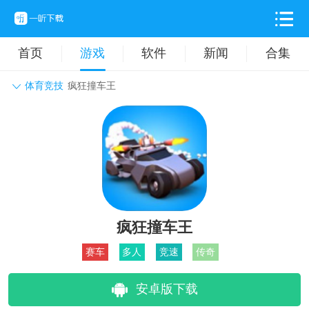
首页
游戏
软件
新闻
合集
体育竞技
疯狂撞车王
角色扮演
动作格斗
休闲益智
枪战射击
战争策略
卡牌对战
音乐舞蹈
模拟塔防
体育竞技
挂机养成
疯狂撞车王
赛车
多人
竞速
传奇
安卓版下载