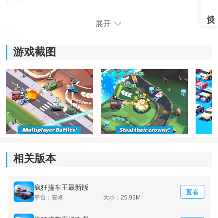
传奇)；
展开
3.超过30个皮肤，为您定制您的汽车。一辆带有意大利香
肠皮的露营车是个有品味的选择；
游戏截图
4.16个可升级的增援，包括火焰喷射器、加农炮、弹射器
等等；
5.与朋友一起玩”功能。没有什么比打你的朋友更有趣
的。
相关版本
疯狂撞车王最新版
查看
平台：安卓
大小：25.93M