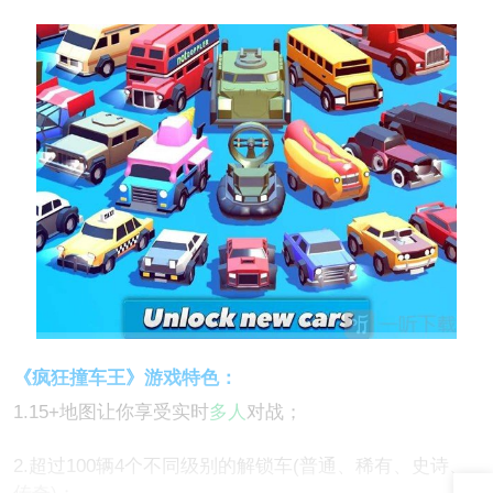
《疯狂撞车王》游戏特色：
1.15+地图让你享受实时
多人
对战；
2.超过100辆4个不同级别的解锁车(普通、稀有、史诗、