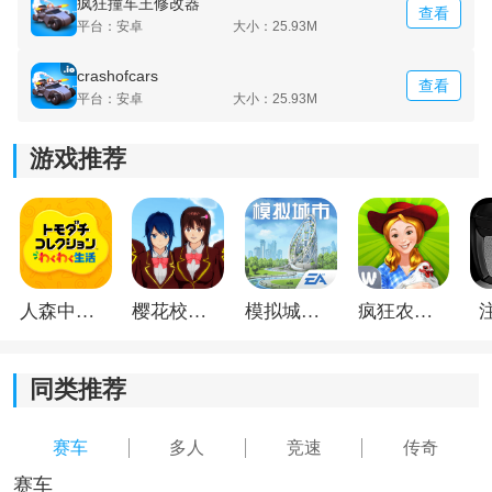
疯狂撞车王修改器
查看
平台：安卓
大小：25.93M
crashofcars
查看
平台：安卓
大小：25.93M
《疯狂撞车王》游戏亮点:
游戏推荐
1.小时排行榜与苹果游戏中心的支持；
2.单人模式也可用；
3.新的内容即将到来!
人森中文版
樱花校园模拟器1.048.00中文版
模拟城市我是巿长联机版
疯狂农场3美国派19
疯狂撞车王新手玩法攻略：
玩法介绍：
同类推荐
在疯狂撞车王中，玩家的主要目标是不断收集徽章和各
赛车
多人
竞速
传奇
种道具，提升最终结算时获得的金币奖励。游戏内拥有
大量地图和车型可供选择，包括沙漠、太空、遗迹等多
赛车