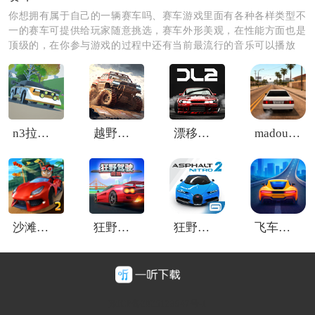
种场景，同时还能驾驶跑车、公交车、大巴等不同类型
你想拥有属于自己的一辆赛车吗、赛车游戏里面有各种各样类型不
车辆，整体玩法轻松又充满趣味。
一的赛车可提供给玩家随意挑选，赛车外形美观，在性能方面也是
顶级的，在你参与游戏的过程中还有当前最流行的音乐可以播放
哦，绝对都是你喜欢的类型，快来体验吧。
这款游戏的玩法有点类似多人乱斗模式，玩家需要在地
图中拾取道具并攻击其他玩家车辆。虽然操作方式简
单，但真正想玩好并不容易，尤其是如何利用地形和时
机撞击对手，非常考验技巧。
n3拉力赛(N3Rally)
越野赛车4×4
漂移传奇2安卓版
madout2bco
沙滩车竞速2汉化版
狂野驾驶模拟
狂野飙车极速版2内置菜单版
飞车大师3d
豫ICP备2025128947号-1