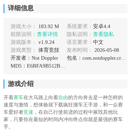
详细信息
游戏大小：
183.92 M
系统要求：
安卓4.4
权限说明：
查看详情
隐私说明：
查看隐私
游戏版本：
v1.9.24
语言要求：
中文
游戏类型：
体育竞技
发布时间：
2026-05-08
开发者：Not Doppler
包名：com.notdoppler.crashofcars
MD5：E6BFA9B512B3DC548203AD444371A59F
游戏介绍
开着
赛车
在大马路上向着
自由
的方向奔去是一种怎样的
速度与激情，想体验就下载疯狂撞车王手游，和一众赛
车爱好者
竞速
，在自己行使前进的过程中摧毁其他玩
家，只要你在最短的时间内冲向终点你就是最强的赛车
手。