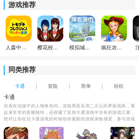
游戏推荐
人森中文版
樱花校园模拟器1.048.00中文版
模拟城市我是巿长联机版
疯狂农场3美国派19
同类推荐
卡通
冒险
简单
轻松
卡通
你喜欢动漫中的人物角色吗，游戏界面采用二次元的界面画风，看
起来非常的新颖独特，还收藏了其他卡通游戏中没有的游戏元素，
绝对让你在玩卡通游戏的时候给你最新的游戏体验感觉，参与游戏
的玩家还需要照顾还自己的小宠物并及时的喂养它们，使他们快速
的长大。