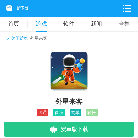
首页
游戏
软件
新闻
合集
休闲益智
外星来客
角色扮演
动作格斗
休闲益智
枪战射击
战争策略
卡牌对战
音乐舞蹈
模拟塔防
体育竞技
挂机养成
外星来客
卡通
冒险
简单
轻松
安卓版下载