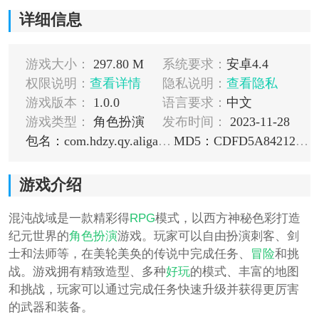
详细信息
游戏大小：
297.80 M
系统要求：
安卓4.4
权限说明：
查看详情
隐私说明：
查看隐私
游戏版本：
1.0.0
语言要求：
中文
游戏类型：
角色扮演
发布时间：
2023-11-28
包名：com.hdzy.qy.aligames
MD5：CDFD5A842127323F22F1929455ABA3CC
游戏介绍
混沌战域是一款精彩得
RPG
模式，以西方神秘色彩打造
纪元世界的
角色扮演
游戏。玩家可以自由扮演刺客、剑
士和法师等，在美轮美奂的传说中完成任务、
冒险
和挑
战。游戏拥有精致造型、多种
好玩
的模式、丰富的地图
和挑战，玩家可以通过完成任务快速升级并获得更厉害
的武器和装备。