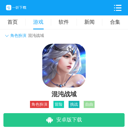
首页
游戏
软件
新闻
合集
角色扮演
混沌战域
角色扮演
动作格斗
休闲益智
枪战射击
战争策略
卡牌对战
音乐舞蹈
模拟塔防
体育竞技
挂机养成
混沌战域
角色扮演
冒险
挑战
自由
安卓版下载