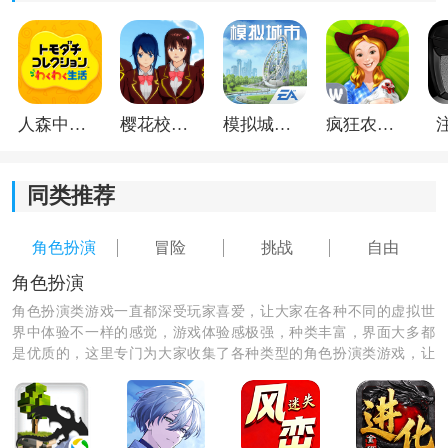
人森中文版
樱花校园模拟器1.048.00中文版
模拟城市我是巿长联机版
疯狂农场3美国派19
同类推荐
角色扮演
冒险
挑战
自由
角色扮演
角色扮演类游戏一直都深受玩家喜爱，让大家在各种不同的虚拟世
界中体验不一样的感觉，游戏体验感极强，种类丰富，界面大多都
是优质的，这里专门为大家收集了各种类型的角色扮演类游戏，让
大家体验各种不同的生活乐趣。
《混沌战域》游戏亮点：
1.独特的技能释放和绝招系统，通过组合技能来对敌人造