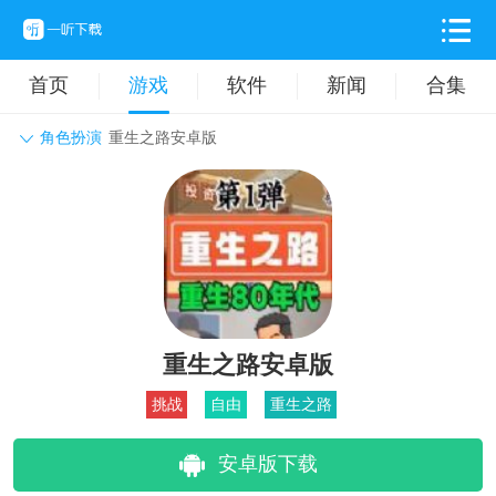
首页
游戏
软件
新闻
合集
角色扮演
重生之路安卓版
角色扮演
动作格斗
休闲益智
枪战射击
战争策略
卡牌对战
音乐舞蹈
模拟塔防
体育竞技
挂机养成
重生之路安卓版
挑战
自由
重生之路
安卓版下载