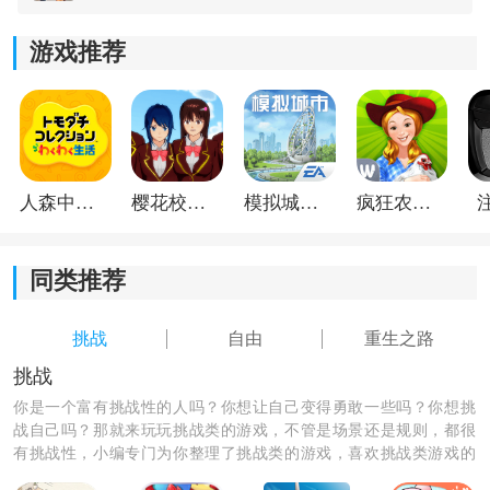
游戏推荐
人森中文版
樱花校园模拟器1.048.00中文版
模拟城市我是巿长联机版
疯狂农场3美国派19
同类推荐
《重生之路安卓版》玩法介绍：
挑战
自由
重生之路
1.累计游戏经验的同时，也可以直接拿到更多免费的游戏
挑战
奖品。
你是一个富有挑战性的人吗？你想让自己变得勇敢一些吗？你想挑
战自己吗？那就来玩玩挑战类的游戏，不管是场景还是规则，都很
2.所有的角色都是充满智慧的，在游戏里不断的感受到不
有挑战性，小编专门为你整理了挑战类的游戏，喜欢挑战类游戏的
同的人生。
朋友们快来下载吧！