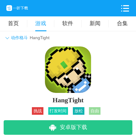
首页
游戏
软件
新闻
合集
动作格斗
HangTight
角色扮演
动作格斗
休闲益智
枪战射击
战争策略
卡牌对战
音乐舞蹈
模拟塔防
体育竞技
挂机养成
HangTight
挑战
打发时间
放松
自由
安卓版下载