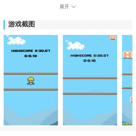
展开
游戏截图
《HangTight》游戏特色：
1、玩家需要不断攀爬，避免障碍物的阻碍，测试自己的
反应速度和操作技巧。
2、采用简单的控制方式，让玩家很快上手，享受游戏的
乐趣。
3、游戏采用像素风格的画面，带来复古的感觉，沉浸在
冒险的世界中。
4、配备轻快的背景音乐和音效，增加游戏的乐趣和放松
的氛围。