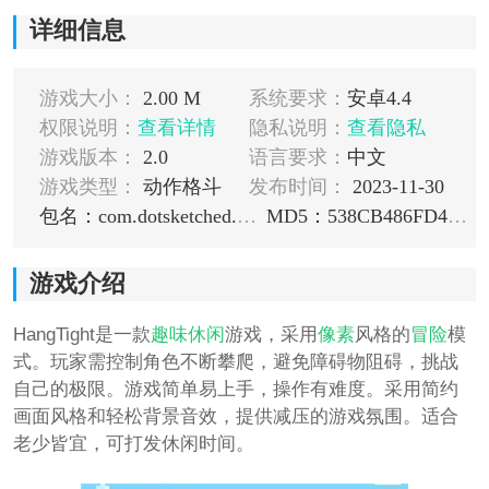
详细信息
游戏大小：
2.00 M
系统要求：
安卓4.4
权限说明：
查看详情
隐私说明：
查看隐私
游戏版本：
2.0
语言要求：
中文
游戏类型：
动作格斗
发布时间：
2023-11-30
包名：com.dotsketched.Hangtight
MD5：538CB486FD4EACE09AC150D30A51CD09
游戏介绍
HangTight是一款
趣味
休闲
游戏，采用
像素
风格的
冒险
模
式。玩家需控制角色不断攀爬，避免障碍物阻碍，挑战
自己的极限。游戏简单易上手，操作有难度。采用简约
画面风格和轻松背景音效，提供减压的游戏氛围。适合
老少皆宜，可打发休闲时间。