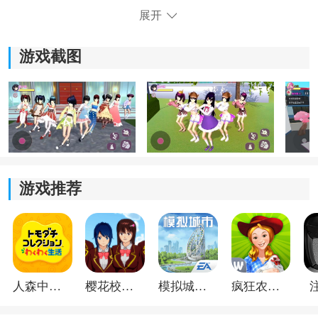
还能从她的眼睛中感受到她的勇气和决心。
展开
4.多样的街机式冒险角色可供玩家选择，不同角色拥有各
自独特的技能和特点，增加了游戏的多样性。
游戏截图
游戏推荐
《小舞来挑战》游戏优势：
*升级能力是游戏中获得优势的重要途径，通过不断挑战
人森中文版
樱花校园模拟器1.048.00中文版
模拟城市我是巿长联机版
疯狂农场3美国派19
关卡来提高自己的技能和反应能力。