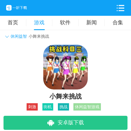
首页
游戏
软件
新闻
合集
休闲益智
小舞来挑战
角色扮演
动作格斗
休闲益智
枪战射击
战争策略
卡牌对战
音乐舞蹈
模拟塔防
体育竞技
挂机养成
小舞来挑战
刺激
街机
挑战
休闲益智游戏
安卓版下载