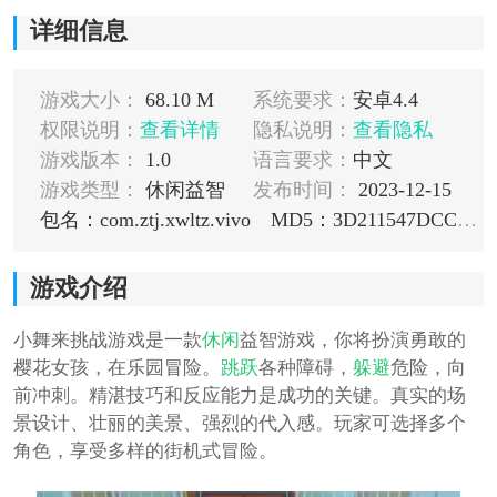
详细信息
游戏大小：
68.10 M
系统要求：
安卓4.4
权限说明：
查看详情
隐私说明：
查看隐私
游戏版本：
1.0
语言要求：
中文
游戏类型：
休闲益智
发布时间：
2023-12-15
包名：com.ztj.xwltz.vivo
MD5：3D211547DCC0EC9A2075B31D4B078C27
游戏介绍
小舞来挑战游戏是一款
休闲
益智游戏，你将扮演勇敢的
樱花女孩，在乐园冒险。
跳跃
各种障碍，
躲避
危险，向
前冲刺。精湛技巧和反应能力是成功的关键。真实的场
景设计、壮丽的美景、强烈的代入感。玩家可选择多个
角色，享受多样的街机式冒险。