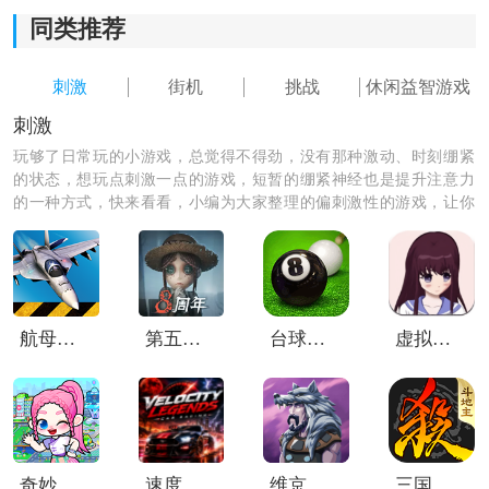
*障碍物种类繁多，需要精湛的技巧和灵活的反应能力来
同类推荐
跳跃和躲避，增加了游戏的挑战性。
刺激
街机
挑战
休闲益智游戏
*乐园冒险氛围十分浓厚，身临其境地感受到探险的刺激
刺激
和乐趣。
玩够了日常玩的小游戏，总觉得不得劲，没有那种激动、时刻绷紧
的状态，想玩点刺激一点的游戏，短暂的绷紧神经也是提升注意力
*当玩家成功完成一项挑战时，会有一种满足感和自豪感
的一种方式，快来看看，小编为大家整理的偏刺激性的游戏，让你
油然而生。
体验一把刺激的游戏玩法，快来下载吧！
航母降落hd安卓版
第五人格vivo渠道服
台球世界华为版
虚拟女友AIKA中文版
奇妙创意世界大学
速度传奇赛车
维京战争中文版
三国杀移动版oppo渠道服