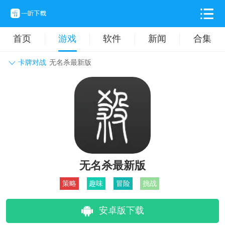
首页
游戏
软件
新闻
合集
卡牌对战
无名杀最新版
角色扮演
动作格斗
休闲益智
枪战射击
战争策略
卡牌对战
音乐舞蹈
模拟塔防
体育竞技
挂机养成
无名杀最新版
策略
趣味
冒险
挑战
安卓版下载