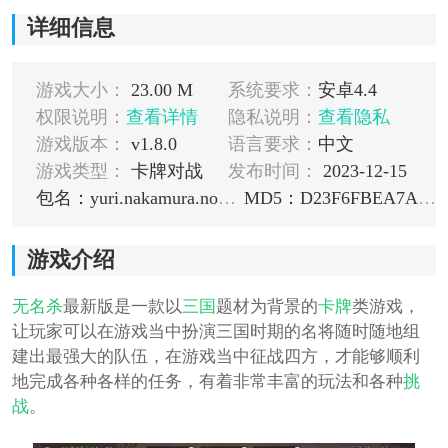
详细信息
游戏大小：
23.00 M
系统要求：
安卓4.4
权限说明：
查看详情
隐私说明：
查看隐私
游戏版本：
v1.8.0
语言要求：
中文
游戏类型：
卡牌对战
发布时间：
2023-12-15
包名：yuri.nakamura.noname
MD5：D23F6FBEA7A25530BC9CA9E398AED6A8
游戏介绍
无名杀
最新版是一款以
三国
题材为背景的
卡牌
类游戏，
让玩家可以在游戏当中扮演三国时期的名将随时随地组
建出最强大的队伍，在游戏当中征战四方，才能够顺利
地完成各种各样的任务，有着非常丰富的玩法和各种
挑
战
。