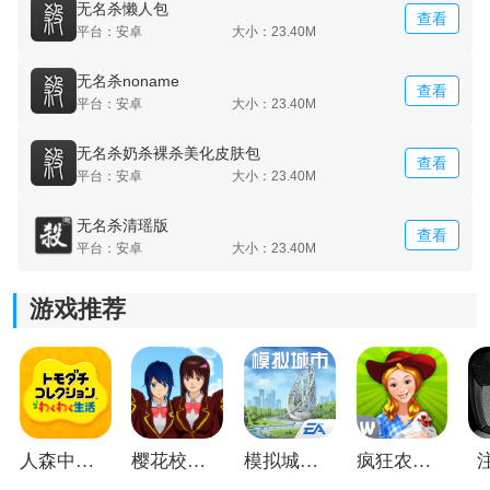
无名杀懒人包
查看
平台：安卓
大小：23.40M
无名杀noname
查看
平台：安卓
大小：23.40M
无名杀奶杀裸杀美化皮肤包
查看
平台：安卓
大小：23.40M
无名杀清瑶版
查看
平台：安卓
大小：23.40M
游戏推荐
《无名杀最新版》游戏测评：
给玩家呈现出了非常丰富的玩法，不管是副本竞技还是
任务，都可以让你不断的挑战自己的极限，所有的游戏
画面都是无比精美的，最大程度的还原了游戏的场景，
让你拥有着沉浸式的感受，把你的所有策略全部都发挥
出来，根据自己的卡牌组合和对手的情况，才能够让你
人森中文版
樱花校园模拟器1.048.00中文版
模拟城市我是巿长联机版
疯狂农场3美国派19
制定出更加合理的策略。