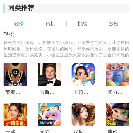
*内容丰富多样，在过马路的还能体验到不同的冒险故事
同类推荐
和情节。
轻松
街机
挑战
放松
*操作方式简单易上手，只需轻触屏幕即可进行移动和攻
轻松
击，适合各种玩家的需求。
轻松类的小游戏，让你解压的小游戏，不浪费你的时间，让你在闲
暇时间里，放松放松，在游戏的同时，舒缓你的压力，还能让你的
*僵尸形象卡通可爱，既感受到紧张刺激的战斗，又能放
生活变得更加的充实，小编在这里为大家收集整理了适合日常玩的
松心情享受游戏的乐趣。
轻松小游戏，让你的生活和心情更加的愉快。
节奏盒子Santa模组
马斯克模拟器免费版
主题医院2
脑力遨游
一路生金
元梦之星云游戏
汉风幻想三国OL九游版
迷你枪战精英小米版