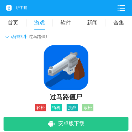
首页
游戏
软件
新闻
合集
动作格斗
过马路僵尸
角色扮演
动作格斗
休闲益智
枪战射击
战争策略
卡牌对战
音乐舞蹈
模拟塔防
体育竞技
挂机养成
过马路僵尸
轻松
街机
挑战
放松
安卓版下载