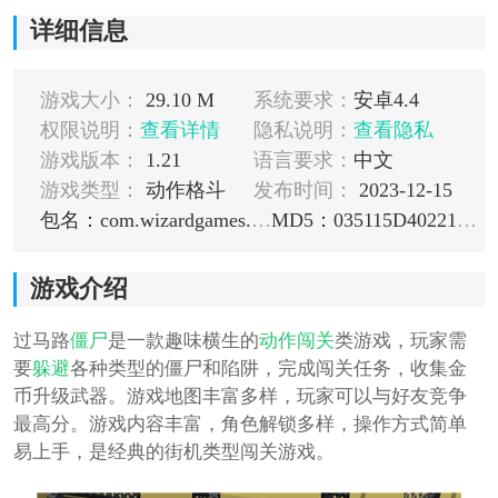
详细信息
游戏大小：
29.10 M
系统要求：
安卓4.4
权限说明：
查看详情
隐私说明：
查看隐私
游戏版本：
1.21
语言要求：
中文
游戏类型：
动作格斗
发布时间：
2023-12-15
包名：com.wizardgames.crossingdead
MD5：035115D402214E55C4FF6CADB96FE17F
游戏介绍
过马路
僵尸
是一款趣味横生的
动作
闯关
类游戏，玩家需
要
躲避
各种类型的僵尸和陷阱，完成闯关任务，收集金
币升级武器。游戏地图丰富多样，玩家可以与好友竞争
最高分。游戏内容丰富，角色解锁多样，操作方式简单
易上手，是经典的街机类型闯关游戏。