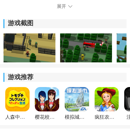
的能力和技能，在游戏中体验不同的战斗风格。
展开
4、收集金币可以升级武器，角色更加强大，击败僵尸更
加轻松。
游戏截图
游戏推荐
《过马路僵尸》游戏体验：
*与好友竞争最高分，通过排行榜展示你的战斗实力，与
人森中文版
樱花校园模拟器1.048.00中文版
模拟城市我是巿长联机版
疯狂农场3美国派19
好友一起享受游戏的乐趣。