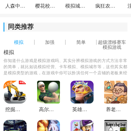
人森中文版
樱花校园模拟器1.048.00中文版
模拟城市我是巿长联机版
疯狂农场3美国派19
同类推荐
模拟
加强
简单
超级漂移赛车
模拟游戏
模拟
你知道什么游戏是模拟游戏吗、其实分辨模拟游戏的方式方法非常
的简单，就比如说模拟经营、卡车模拟、模拟城市等，这些其实都
是模拟类型的游戏，在游戏中你可以扮演任何一个店铺的老板来经
营你的店铺，根据你自己的经营方法使你的店铺生意更好一点。
《超级漂移内置菜单》玩法介绍：
挖掘机模拟器重制版
高尔夫之王世界巡回赛
英雄之冠
养老院模拟器手机版
1.每一次在控制赛车的时候，所有赛车的方向都需要把握
好。