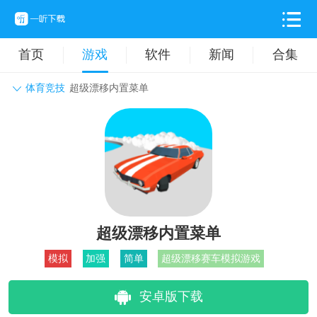
首页
游戏
软件
新闻
合集
体育竞技
超级漂移内置菜单
角色扮演
动作格斗
休闲益智
枪战射击
战争策略
卡牌对战
音乐舞蹈
模拟塔防
体育竞技
挂机养成
超级漂移内置菜单
模拟
加强
简单
超级漂移赛车模拟游戏
安卓版下载