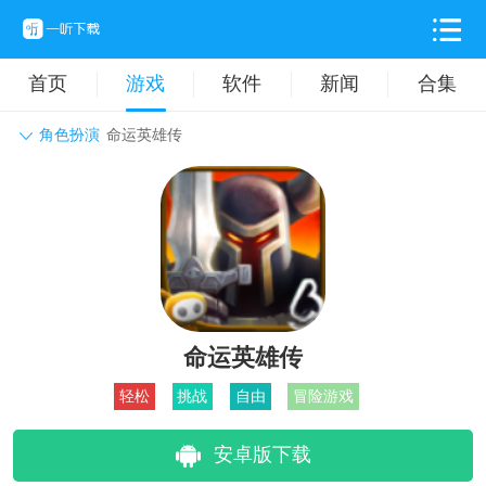
首页
游戏
软件
新闻
合集
角色扮演
命运英雄传
角色扮演
动作格斗
休闲益智
枪战射击
战争策略
卡牌对战
音乐舞蹈
模拟塔防
体育竞技
挂机养成
命运英雄传
轻松
挑战
自由
冒险游戏
安卓版下载