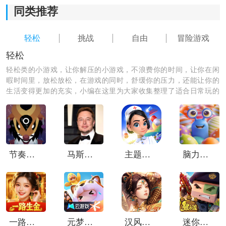
同类推荐
3.完成任务后会获得一些奖励，还会提升玩家们的战斗经
验值和游戏等级，每一关所需要完成的任务都会不同。
轻松
挑战
自由
冒险游戏
轻松
轻松类的小游戏，让你解压的小游戏，不浪费你的时间，让你在闲
暇时间里，放松放松，在游戏的同时，舒缓你的压力，还能让你的
生活变得更加的充实，小编在这里为大家收集整理了适合日常玩的
轻松小游戏，让你的生活和心情更加的愉快。
节奏盒子Santa模组
马斯克模拟器免费版
主题医院2
脑力遨游
《命运英雄传》游戏测评：
可以使用不同的武器和防御装备来提升英雄的能力和属
性，在商城中可以进行武器解锁和装备解锁，还能够收
集敌人掉落的装备和武器。
一路生金
元梦之星云游戏
汉风幻想三国OL九游版
迷你枪战精英小米版