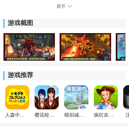
精致，会让玩家获得不一样的视觉体验。
展开
游戏截图
游戏推荐
《命运英雄传》游戏介绍：
1.会呈现出很多的职业和不同的人物角色，要了解到每一
个职业的战斗方式和技能展示方式。
2.社交互动性很强，游戏支持多人联机玩法，可以和其他
人森中文版
樱花校园模拟器1.048.00中文版
模拟城市我是巿长联机版
疯狂农场3美国派19
玩家组队冒险。