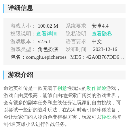
详细信息
游戏大小：
100.02 M
系统要求：
安卓4.4
权限说明：
查看详情
隐私说明：
查看隐私
游戏版本：
v2.6.1
语言要求：
中文
游戏类型：
角色扮演
发布时间：
2023-12-16
包名：com.glu.epicheroes
MD5：42A0B767DD6FEA9E81B9C4920B959521
游戏介绍
命运英雄传是一款充满了
创意
性玩法的
动作
冒险
游戏，
游戏自由度很高，能够自由地探索广阔类的游戏世界，
会有很多的副本任务和主线任务让玩家们自由挑战，可
以尝试一些新的战斗玩法，在战斗时会引起珍稀装备，
会让玩家们的人物角色变得很厉害，玩家可以
轻松
地控
制4名英雄小队进行作战任务。