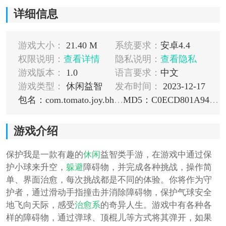
详细信息
游戏大小：
21.40 M
系统要求：
安卓4.4
权限说明：
查看详情
隐私说明：
查看隐私
游戏版本：
1.0
语言要求：
中文
游戏类型：
休闲益智
发布时间：
2023-12-17
包名：com.tomato.joy.bhw.huawei
MD5：C0ECD801A942E23536B1C2352EFFE73B
游戏介绍
保护我是一款有趣的
休闲
益智类手游，在游戏中通过保
护小球来升空，
躲避
障碍物，并完成各种挑战，操作简
单、界面治愈，每次挑战都是不同的体验。你将作为守
护者，通过滑动手指撞击并消除障碍物，保护气球安全
地飞向天际，感受
治愈系
的奇异人生。游戏中有各种各
样的障碍物，通过弹球、顶棍儿等方式将其弹开，如果