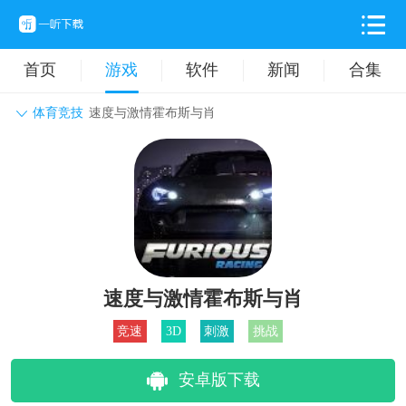
首页
游戏
软件
新闻
合集
体育竞技
速度与激情霍布斯与肖
角色扮演
动作格斗
休闲益智
枪战射击
战争策略
卡牌对战
音乐舞蹈
模拟塔防
体育竞技
挂机养成
速度与激情霍布斯与肖
竞速
3D
刺激
挑战
安卓版下载