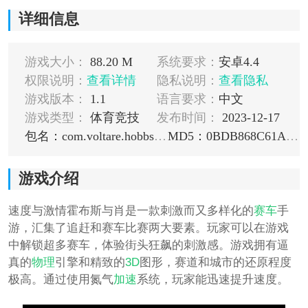
详细信息
游戏大小：
88.20 M
系统要求：
安卓4.4
权限说明：
查看详情
隐私说明：
查看隐私
游戏版本：
1.1
语言要求：
中文
游戏类型：
体育竞技
发布时间：
2023-12-17
包名：com.voltare.hobbsshaw
MD5：0BDB868C61A5534B6AD0B0086C4F5254
游戏介绍
速度与激情霍布斯与肖是一款刺激而又多样化的
赛车
手
游，汇集了追赶和赛车比赛两大要素。玩家可以在游戏
中解锁超多赛车，体验街头狂飙的刺激感。游戏拥有逼
真的
物理
引擎和精致的
3D
图形，赛道和城市的还原程度
极高。通过使用氮气
加速
系统，玩家能迅速提升速度。