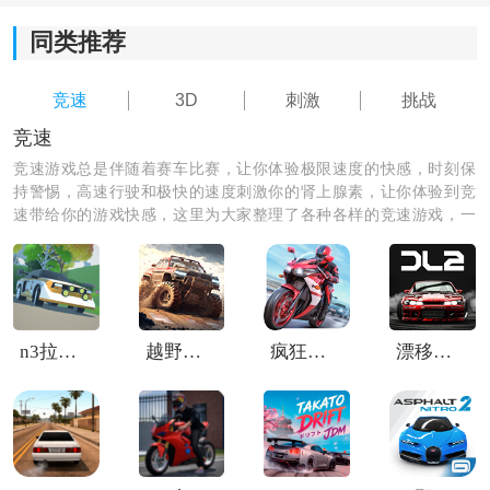
1.多样化的比赛模式，包括竞速赛、逃脱追捕赛、漂移挑
同类推荐
战等，根据自己的喜好和技能选择自己感兴趣的模式进
行比赛。
竞速
3D
刺激
挑战
2.真实的物理引擎和碰撞效果，使得赛车碰撞和破坏更加
竞速
真实可信，极大增强了游戏的沉浸感和代入感。
竞速游戏总是伴随着赛车比赛，让你体验极限速度的快感，时刻保
持警惕，高速行驶和极快的速度刺激你的肾上腺素，让你体验到竞
3.设有多种挑战任务，完成任务可以获取更多奖励和道
速带给你的游戏快感，这里为大家整理了各种各样的竞速游戏，一
具，提升自己的赛车性能和外观装备。
起来挑战你的速度与激情吧！
4.丰富多样的在线对战模式，与全球玩家进行实时竞技，
体验与其他赛车迷一较高下的激动与刺激感。
n3拉力赛(N3Rally)
越野赛车4×4
疯狂摩托车中文版
漂移传奇2安卓版
《速度与激情霍布斯与肖》游戏点评：
*拥有美轮美奂的特技漂移场景，在高空中驾驶赛车，进
行各种惊险的特技动作，展现自己的驾驶技术和勇气。
*丰富的个人任务和成就系统，挑战自我，完成各类任务