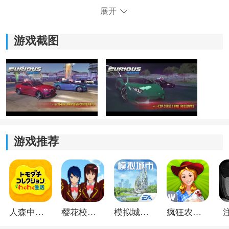
3.通过精准的操控和准确的漂移技巧，携带氮气加速系
展开
统，瞬间提升速度，超越对手，在激烈的追逐中获得胜
利。
游戏截图
4.有众多关卡和难度选择，根据自己的能力和挑战心态，
一步步挑战更高难度的赛事，提升自己的赛车技术。
游戏推荐
人森中文版
樱花校园模拟器1.048.00中文版
模拟城市我是巿长联机版
疯狂农场3美国派19
《速度与激情霍布斯与肖》游戏亮点：