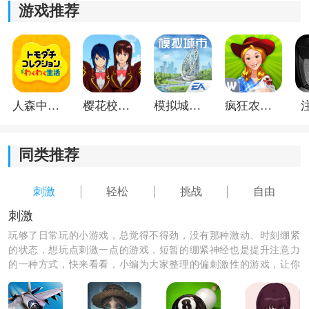
游戏推荐
人森中文版
樱花校园模拟器1.048.00中文版
模拟城市我是巿长联机版
疯狂农场3美国派19
同类推荐
刺激
轻松
挑战
自由
刺激
《球球迷宫3D》游戏优势：
玩够了日常玩的小游戏，总觉得不得劲，没有那种激动、时刻绷紧
的状态，想玩点刺激一点的游戏，短暂的绷紧神经也是提升注意力
1.多种冒险模式，让玩家拥有更多选择和不同的游戏体
的一种方式，快来看看，小编为大家整理的偏刺激性的游戏，让你
验。
体验一把刺激的游戏玩法，快来下载吧！
2.购买不同的球来完成任务，增加了游戏的可玩性。