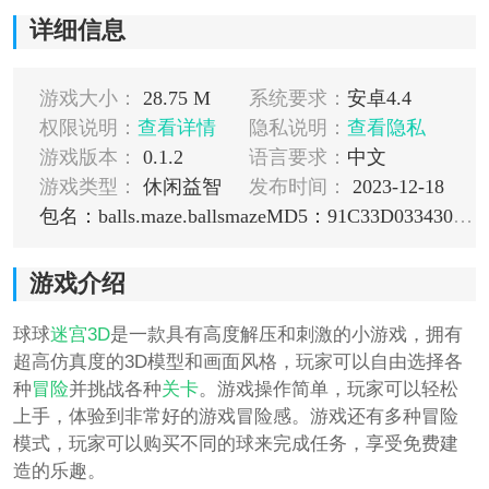
详细信息
游戏大小：
28.75 M
系统要求：
安卓4.4
权限说明：
查看详情
隐私说明：
查看隐私
游戏版本：
0.1.2
语言要求：
中文
游戏类型：
休闲益智
发布时间：
2023-12-18
包名：balls.maze.ballsmaze
MD5：91C33D033430D6B34A2670CE4F0911B2
游戏介绍
球球
迷宫
3D
是一款具有高度解压和刺激的小游戏，拥有
超高仿真度的3D模型和画面风格，玩家可以自由选择各
种
冒险
并挑战各种
关卡
。游戏操作简单，玩家可以轻松
上手，体验到非常好的游戏冒险感。游戏还有多种冒险
模式，玩家可以购买不同的球来完成任务，享受免费建
造的乐趣。