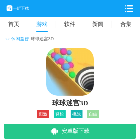
首页
游戏
软件
新闻
合集
休闲益智
球球迷宫3D
角色扮演
动作格斗
休闲益智
枪战射击
战争策略
卡牌对战
音乐舞蹈
模拟塔防
体育竞技
挂机养成
球球迷宫3D
刺激
轻松
挑战
自由
安卓版下载